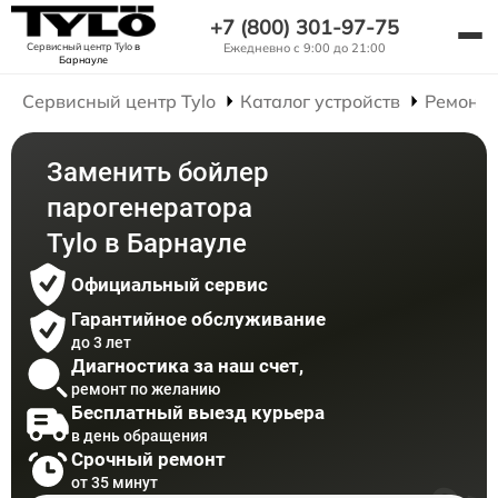
+7 (800) 301-97-75
Сервисный центр Tylo
в
Ежедневно с 9:00 до 21:00
Барнауле
Сервисный центр Tylo
Каталог устройств
Ремонт 
Заменить бойлер
парогенератора
Tylo в Барнауле
Официальный сервис
Гарантийное обслуживание
до 3 лет
Диагностика за наш счет,
ремонт по желанию
Бесплатный выезд курьера
в день обращения
Срочный ремонт
от 35 минут