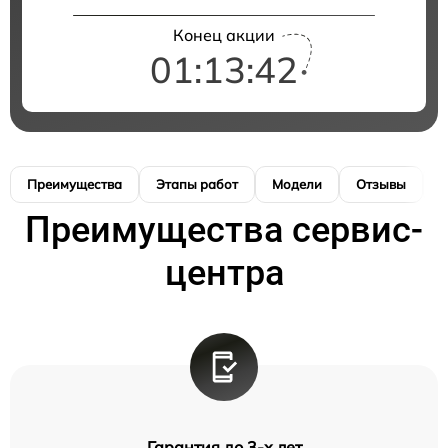
Конец акции
01:13:41
Преимущества
Этапы работ
Модели
Отзывы
К
Преимущества сервис-
центра
Гарантия до 3-х лет